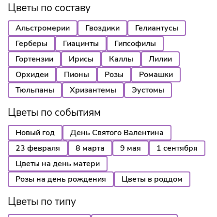
Цветы по составу
Альстромерии
Гвоздики
Гелиантусы
Герберы
Гиацинты
Гипсофилы
Гортензии
Ирисы
Каллы
Лилии
Орхидеи
Пионы
Розы
Ромашки
Тюльпаны
Хризантемы
Эустомы
Цветы по событиям
Новый год
День Святого Валентина
23 февраля
8 марта
9 мая
1 сентября
Цветы на день матери
Розы на день рождения
Цветы в роддом
Цветы по типу