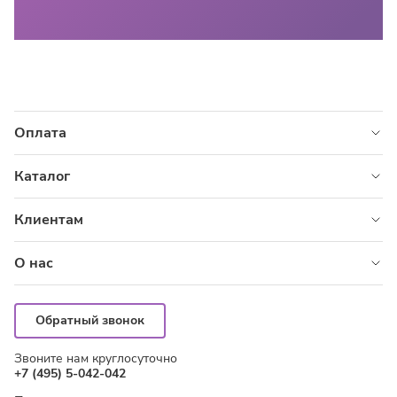
Оплата
Наличными
Каталог
Картой
Цветы
Клиентам
Картой курьеру
Розы
Корпоративным клиентам
Онлайн
Композиции
О нас
Бонусная программа
Повод
О сервисе
Правила оказания услуг
Букеты по акциям
Адреса магазинов
Как заказать
Обратный звонок
Подарки
Контакты
Оплата
Звоните нам круглосуточно
Вакансии
Доставка
+7 (495) 5-042-042
Блог
Вопрос-ответ