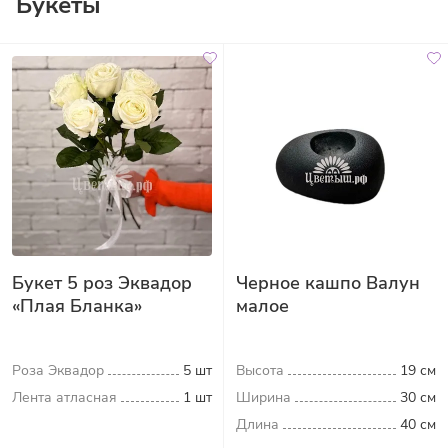
Букеты
Букет 5 роз Эквадор
Черное кашпо Валун
«Плая Бланка»
малое
Роза Эквадор
5 шт
Высота
19 см
Лента атласная
1 шт
Ширина
30 см
Длина
40 см