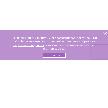
Нажимая кнопку «Принять» и продолжая использовать данный
сайт, Вы соглашаетесь с
Политикой в отношении обработки
персональных данных
, в том числе с правилами обработки
файлов cookies.
Принять
Популярные разделы
Цветы по составу
Альстромерии
Гвоздики
Гелиантусы
Герберы
Гиацинты
Гипсофилы