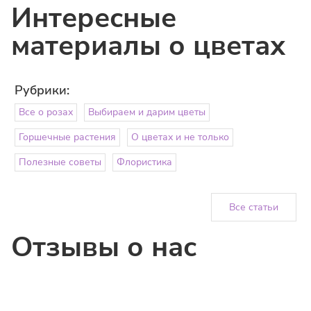
Их пышные бутоны ассоциируются с теплом, заботой и
Интересные
искренними чувствами. Букет из пионов часто выбирают,
когда хотят выразить нежность, внимание и особое
отношение к получателю.
материалы о цветах
Рубрики:
Все о розах
Выбираем и дарим цветы
Горшечные растения
О цветах и не только
Полезные советы
Флористика
Все статьи
Отзывы о нас