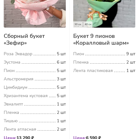
30 см
40 см
Сборный букет
Букет 9 пионов
«Зефир»
«Коралловый шарм»
Роза Эквадор
5 шт
Пион
9 шт
Эустома
6 шт
Пленка
2 шт
Пион
5 шт
Лента пластиковая
1 шт
Альстромерия
3 шт
Цимбидиум
5 шт
Хризантема кустовая
5 шт
Эвкалипт
1 шт
Пленка
2 шт
Тишью
1 шт
Лента атласная
2 шт
Цена:
13 290 ₽
Цена:
6 590 ₽