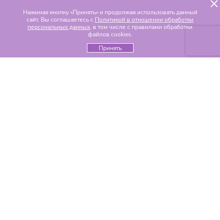
Нажимая кнопку «Принять» и продолжая использовать данный
сайт, Вы соглашаетесь с
Политикой в отношении обработки
персональных данных
, в том числе с правилами обработки
файлов cookies.
Принять
Популярные разделы
Цветы по составу
Альстромерии
Гвоздики
Гелиантусы
Герберы
Гиацинты
Гипсофилы
Гортензии
Ирисы
Каллы
Лилии
Орхидеи
Пионы
Розы
Ромашки
Тюльпаны
Хризантемы
Эустомы
Цветы по событиям