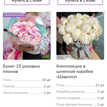
Купить в 1 клик
Купить в 1 клик
СПЕЦПРЕДЛОЖЕНИЕ
30 см
40 см
Букет 15 розовых
Композиция в
пионов
шляпной коробке
«Шарлиз»
Пион
15 шт
Пион
21 шт
Пленка
2 шт
Коробка шляпная
1 шт
Лента атласная
1 шт
Лента ажурная
1 шт
Пена флористическая
1 шт