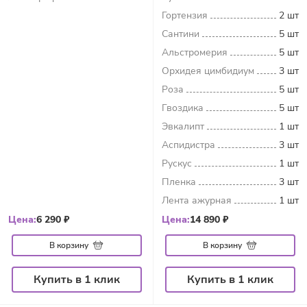
Гортензия
2 шт
Сантини
5 шт
Альстромерия
5 шт
Орхидея цимбидиум
3 шт
Роза
5 шт
Гвоздика
5 шт
Эвкалипт
1 шт
Аспидистра
3 шт
Рускус
1 шт
Пленка
3 шт
Лента ажурная
1 шт
Цена:
6 290 ₽
Цена:
14 890 ₽
В корзину
В корзину
Купить в 1 клик
Купить в 1 клик