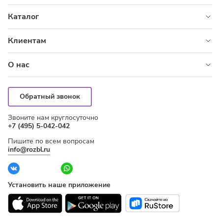
Наличными
Каталог
Картой
Цветы
Клиентам
Картой курьеру
Розы
Корпоративным клиентам
Онлайн
Композиции
О нас
Бонусная программа
Повод
О сервисе
Правила оказания услуг
Букеты по акциям
Адреса магазинов
Как заказать
Обратный звонок
Подарки
Контакты
Оплата
Звоните нам круглосуточно
Вакансии
Доставка
+7 (495) 5-042-042
Блог
Вопрос-ответ
Пишите по всем вопросам
Отзывы
Гарантия качества
info@rozbl.ru
Наши витрины
Советы по уходу за цветами
Установить наше приложение