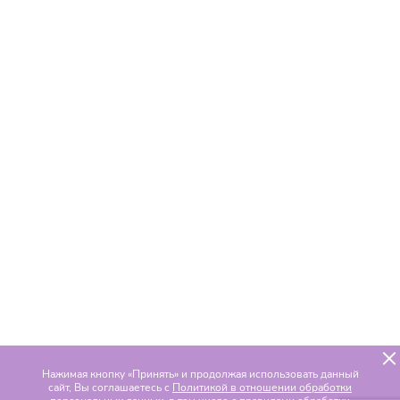
Нажимая кнопку «Принять» и продолжая использовать данный
сайт, Вы соглашаетесь с
Политикой в отношении обработки