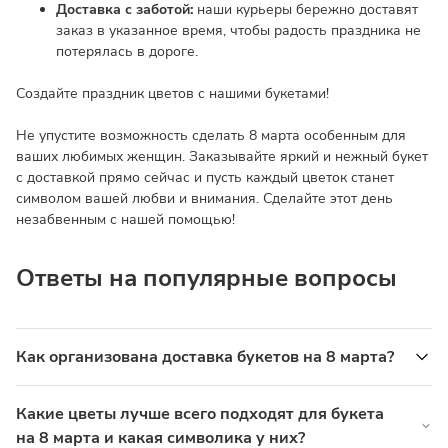
Доставка с заботой:
наши курьеры бережно доставят
заказ в указанное время, чтобы радость праздника не
потерялась в дороге.
Создайте праздник цветов с нашими букетами!
Не упустите возможность сделать 8 марта особенным для
ваших любимых женщин. Заказывайте яркий и нежный букет
с доставкой прямо сейчас и пусть каждый цветок станет
символом вашей любви и внимания. Сделайте этот день
незабвенным с нашей помощью!
Ответы на популярные вопросы
Как организована доставка букетов на 8 марта?
Мы предоставляем услугу доставки с надежными курьерами,
которые доставят букет прямо к дверям получателя в
Какие цветы лучше всего подходят для букета
указанное время, сохраняя свежесть цветов.
на 8 марта и какая символика у них?