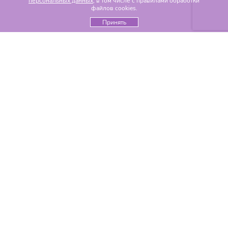
персональных данных
, в том числе с правилами обработки
файлов cookies.
Принять
Популярные разделы
Цветы по составу
Альстромерии
Гвоздики
Гелиантусы
Герберы
Гиацинты
Гипсофилы
Гортензии
Ирисы
Каллы
Лилии
Орхидеи
Пионы
Розы
Ромашки
Тюльпаны
Хризантемы
Эустомы
Цветы по событиям
Новый год
День Святого Валентина