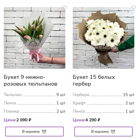
Букет 9 нежно-
Букет 15 белых
розовых тюльпанов
гербер
Тюльпан
9 шт
Гербера
15 шт
Лента
1 шт
Крафт
2 шт
Пленка
2 шт
Лента
1 шт
Цена:
2 090 ₽
Цена:
4 290 ₽
В корзину
В корзину