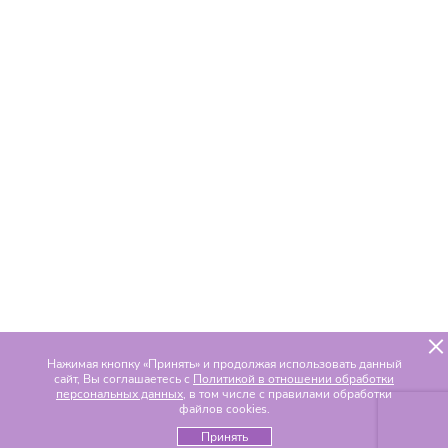
Нажимая кнопку «Принять» и продолжая использовать данный
сайт, Вы соглашаетесь с
Политикой в отношении обработки
персональных данных
, в том числе с правилами обработки
файлов cookies.
Принять