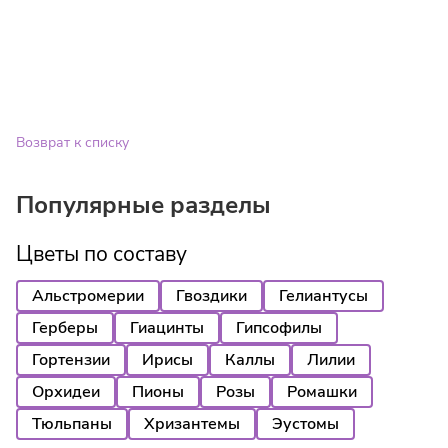
Возврат к списку
Популярные разделы
Цветы по составу
Альстромерии
Гвоздики
Гелиантусы
Герберы
Гиацинты
Гипсофилы
Гортензии
Ирисы
Каллы
Лилии
Орхидеи
Пионы
Розы
Ромашки
Тюльпаны
Хризантемы
Эустомы