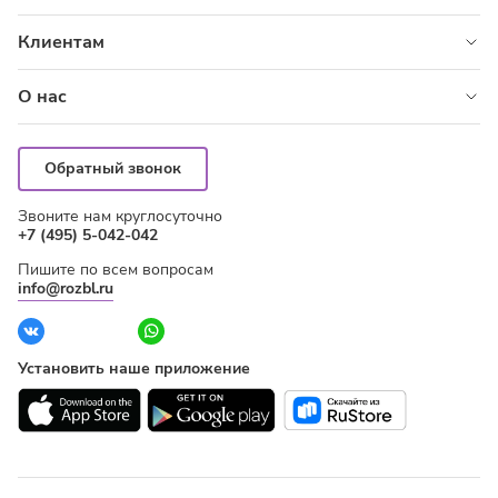
Картой
Цветы
Клиентам
Картой курьеру
Розы
Корпоративным клиентам
Онлайн
Композиции
О нас
Бонусная программа
Повод
О сервисе
Правила оказания услуг
Букеты по акциям
Адреса магазинов
Как заказать
Обратный звонок
Подарки
Контакты
Оплата
Звоните нам круглосуточно
Вакансии
Доставка
+7 (495) 5-042-042
Блог
Вопрос-ответ
Пишите по всем вопросам
Отзывы
Гарантия качества
info@rozbl.ru
Наши витрины
Советы по уходу за цветами
Установить наше приложение