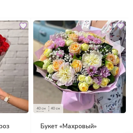
40 см
40 см
роз
Букет «Махровый»