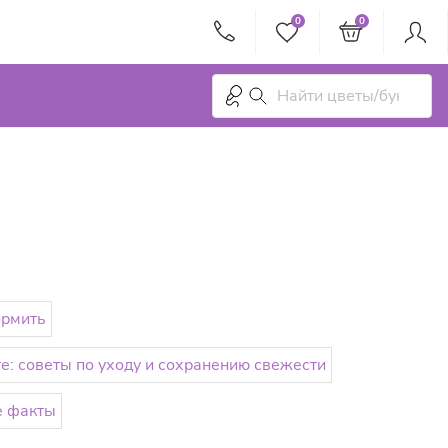
0
0
ормить
те: советы по уходу и сохранению свежести
е факты