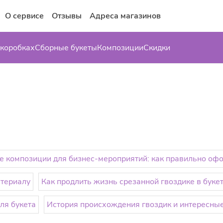
О сервисе
Отзывы
Адреса магазинов
 коробках
Сборные букеты
Композиции
Скидки
 композиции для бизнес-мероприятий: как правильно оф
атериалу
Как продлить жизнь срезанной гвоздике в буке
ля букета
История происхождения гвоздик и интересны