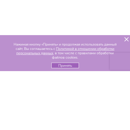
Нажимая кнопку «Принять» и продолжая использовать данный
сайт, Вы соглашаетесь с
Политикой в отношении обработки
персональных данных
, в том числе с правилами обработки
файлов cookies.
Принять
Популярные разделы
Цветы по составу
Альстромерии
Гвоздики
Гелиантусы
Герберы
Гиацинты
Гипсофилы