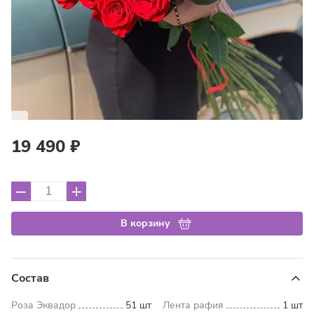
19 490 ₽
–
+
В корзину
Состав
Роза Эквадор
51 шт
Лента рафия
1 шт