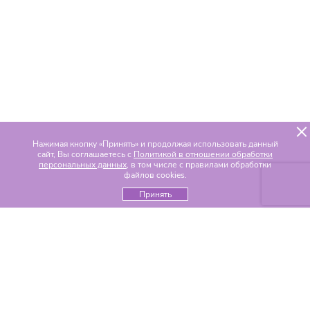
Нажимая кнопку «Принять» и продолжая использовать данный
сайт, Вы соглашаетесь с
Политикой в отношении обработки
персональных данных
, в том числе с правилами обработки
файлов cookies.
Принять
Популярные разделы
Цветы по составу
Альстромерии
Гвоздики
Гелиантусы