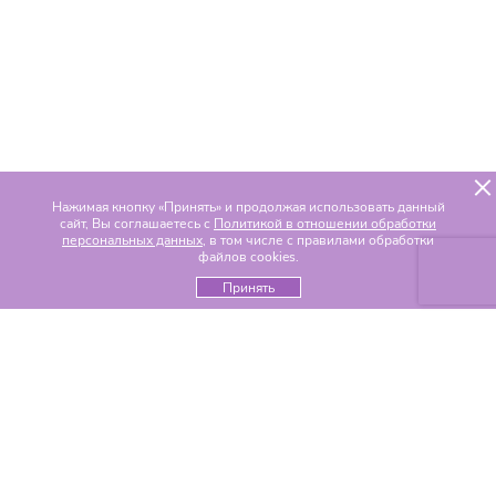
Нажимая кнопку «Принять» и продолжая использовать данный
сайт, Вы соглашаетесь с
Политикой в отношении обработки
персональных данных
, в том числе с правилами обработки
файлов cookies.
Принять
Популярные разделы
Цветы по составу
Альстромерии
Гвоздики
Гелиантусы