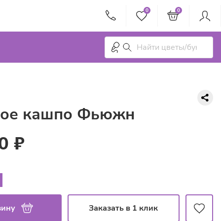
0
0
ое кашпо Фьюжн
0 ₽
зину
Заказать в 1 клик