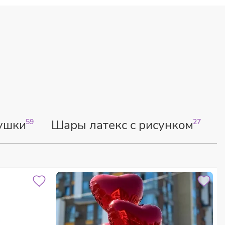
ушки
59
Шары латекс с рисунком
27