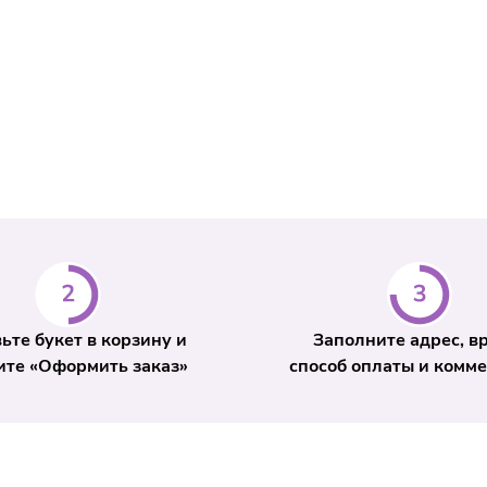
Стоимость 
- от 800 ₽.
Интервал дос
день оформле
телефону
+7 
ьте букет в корзину и
Заполните адрес, в
те «Оформить заказ»
способ оплаты и комм