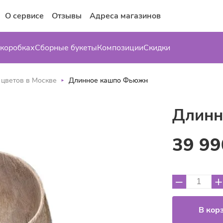
О сервисе
Отзывы
Адреса магазинов
 коробках
Сборные букеты
Композиции
Скидки
 цветов в Москве
Длинное кашпо Фьюжн
Длинн
39 99
–
+
В кор