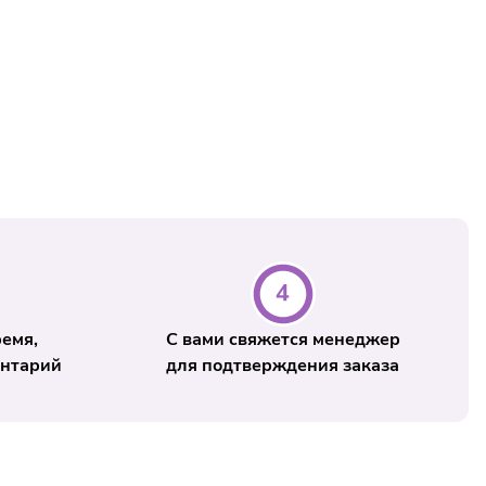
доставки в ночное время (24:00-6:00 в пределах МКАД)
тавки составляет до 3-х часов. Возможность доставки в
ния заявки после 21:00 уточняйте у менеджера по
(495) 5-042-042
ремя,
С вами свяжется менеджер
ентарий
для подтверждения заказа