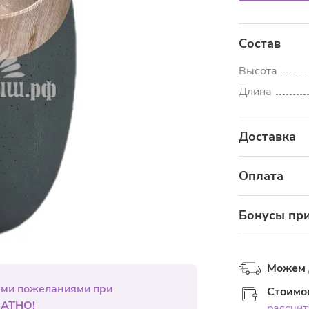
Состав
Высота
Длина
Доставка
Узнать стоимос
Оплата
Банковской
Бонусы при
Internation
Как пол
Наличными 
Можем 
В магазине
Покупайте
ыми пожеланиями при
Стоимо
на сайте 
Через элек
АТНО!
рассчит