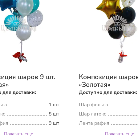
иция шаров 9 шт.
Композиция шаров
ая»
«Золотая»
 для доставки:
Доступно для доставки:
ьга
1 шт
Шар фольга
кс
8 шт
Шар латекс
фия
9 шт
Лента рафия
Показать еще
Показать еще