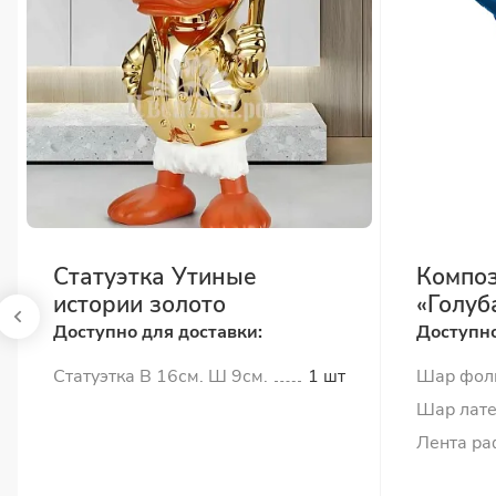
Статуэтка Утиные
Композ
истории золото
«Голуб
Доступно для доставки:
Доступно
Статуэтка В 16см. Ш 9см.
1 шт
Шар фол
Шар лате
Лента ра