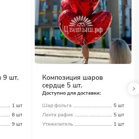
 9 шт.
Композиция шаров
сердце 5 шт.
Доступно для доставки:
1 шт
Шар фольга
5 шт
8 шт
Лента рафия
5 шт
9 шт
Утяжелитель
1 шт