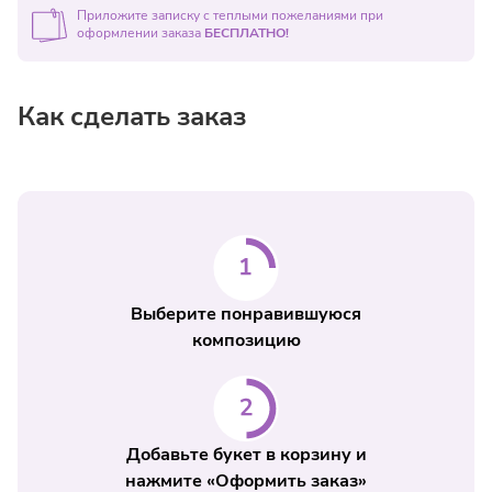
доставки в день оформления заявки после 21:00 уточняйте у
Приложите записку с теплыми пожеланиями при
оформлении заказа
БЕСПЛАТНО!
менеджера по телефону
+7 (495) 5-042-042
Как сделать заказ
Выберите понравившуюся
композицию
Добавьте букет в корзину и
нажмите «Оформить заказ»