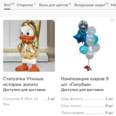
354
2
31
135
Все
Открытки
Вазы для цветов
Воздушные шары
Мя
Статуэтка Утиные
Композиция шаров 9
истории золото
шт. «Голубая»
Доступно для доставки:
Доступно для доставки:
Статуэтка В 16см. Ш
1 шт
Шар фольга
1 шт
9см.
Шар латекс
8 шт
Лента рафия
9 шт