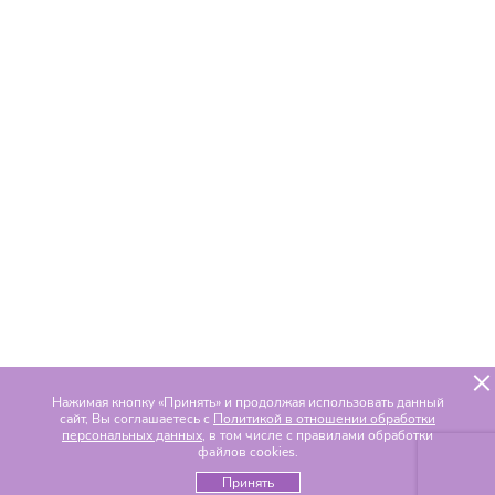
Нажимая кнопку «Принять» и продолжая использовать данный
сайт, Вы соглашаетесь с
Политикой в отношении обработки
персональных данных
, в том числе с правилами обработки
файлов cookies.
Принять