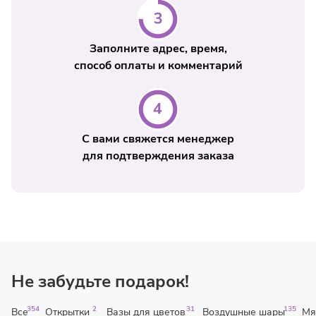
Заполните адрес, время,
способ оплаты и комментарий
С вами свяжется менеджер
для подтверждения заказа
Не забудьте подарок!
354
2
31
135
Все
Открытки
Вазы для цветов
Воздушные шары
Мя