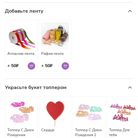
Подойдет как для любимой женщины, так и для мамы,
подруги, сестры или коллеги. 51 роза — это не только
Добавьте ленту
масштаб, но и выразительный символ глубины чувств,
искреннего отношения, щедрости души и желания подарить
яркие, теплые эмоции.
Атласная лента
Рафия лента
+ 50₽
+ 50₽
Украсьте букет топпером
Топпер С Днем
Сердце
Топпер С Днем
Топпер Для
Рождения
Рождения 2
тебя