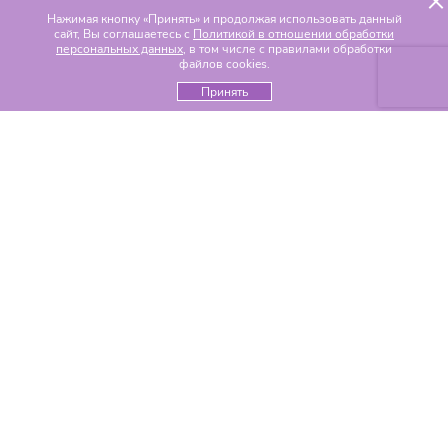
Нажимая кнопку «Принять» и продолжая использовать данный
сайт, Вы соглашаетесь с
Политикой в отношении обработки
персональных данных
, в том числе с правилами обработки
файлов cookies.
Принять
Популярные разделы
Цветы по составу
Альстромерии
Гвоздики
Гелиантусы
Герберы
Гиацинты
Гипсофилы
Гортензии
Ирисы
Каллы
Лилии
Орхидеи
Пионы
Розы
Ромашки
Тюльпаны
Хризантемы
Эустомы
Цветы по событиям