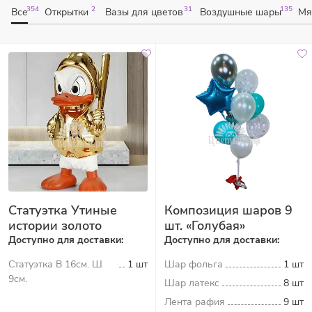
354
2
31
135
Все
Открытки
Вазы для цветов
Воздушные шары
Мя
Статуэтка Утиные
Композиция шаров 9
истории золото
шт. «Голубая»
Доступно для доставки:
Доступно для доставки:
Статуэтка В 16см. Ш
1 шт
Шар фольга
1 шт
9см.
Шар латекс
8 шт
Лента рафия
9 шт