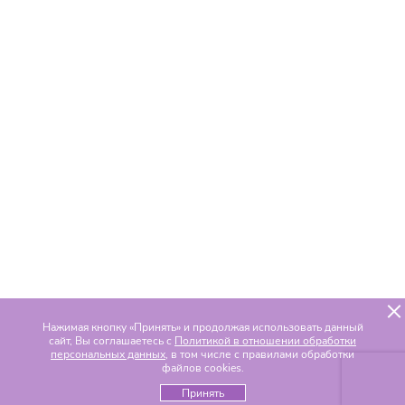
Нажимая кнопку «Принять» и продолжая использовать данный
сайт, Вы соглашаетесь с
Политикой в отношении обработки
персональных данных
, в том числе с правилами обработки
файлов cookies.
Принять