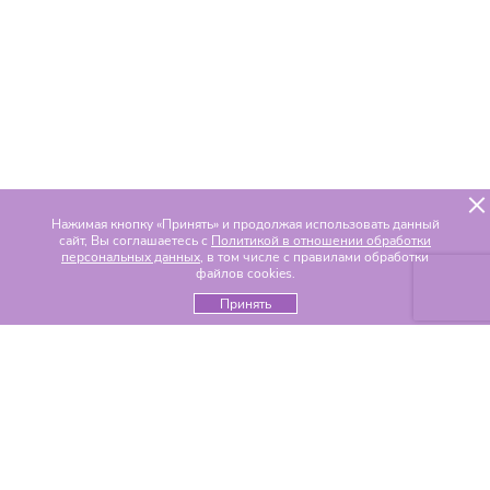
Нажимая кнопку «Принять» и продолжая использовать данный
сайт, Вы соглашаетесь с
Политикой в отношении обработки
персональных данных
, в том числе с правилами обработки
файлов cookies.
Принять
Популярные разделы
Цветы по составу
Альстромерии
Гвоздики
Гелиантусы