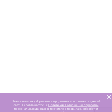
Нажимая кнопку «Принять» и продолжая использовать данный
сайт, Вы соглашаетесь с
Политикой в отношении обработки
персональных данных
, в том числе с правилами обработки