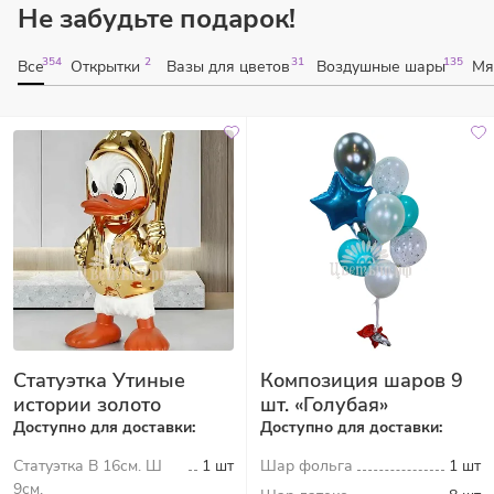
Не забудьте подарок!
354
2
31
135
Все
Открытки
Вазы для цветов
Воздушные шары
Мя
Статуэтка Утиные
Композиция шаров 9
истории золото
шт. «Голубая»
Доступно для доставки:
Доступно для доставки:
Статуэтка В 16см. Ш
1 шт
Шар фольга
1 шт
9см.