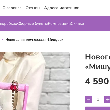
О сервисе
Отзывы
Адреса магазинов
 коробках
Сборные букеты
Композиции
Скидки
Новогодняя композиция «Мишура»
Новог
«Мишу
4 590
–
+