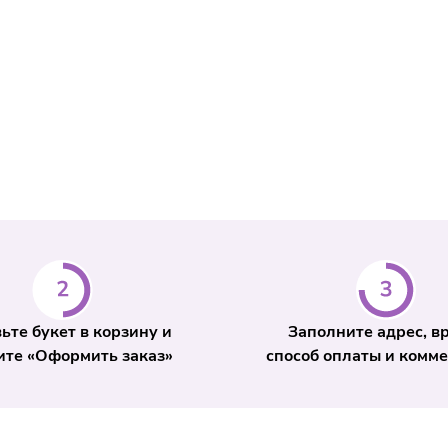
взгляде на ц
- от 800 ₽.
цветочный по
Интервал дос
событии.
день оформле
телефону
+7 
ьте букет в корзину и
Заполните адрес, в
те «Оформить заказ»
способ оплаты и комм