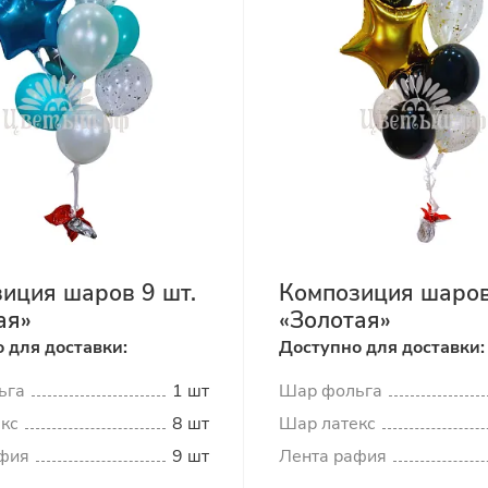
иция шаров 9 шт.
Композиция шаров
ая»
«Золотая»
 для доставки:
Доступно для доставки:
ьга
1 шт
Шар фольга
кс
8 шт
Шар латекс
фия
9 шт
Лента рафия