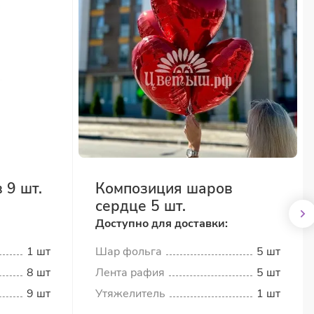
 9 шт.
Композиция шаров
сердце 5 шт.
Доступно для доставки:
1 шт
Шар фольга
5 шт
8 шт
Лента рафия
5 шт
9 шт
Утяжелитель
1 шт