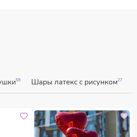
ушки
59
Шары латекс с рисунком
27