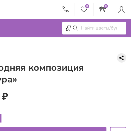
0
0
одняя композиция
ра»
 ₽