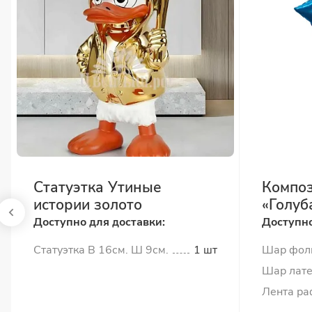
Статуэтка Утиные
Композ
истории золото
«Голуб
Доступно для доставки:
Доступно
Статуэтка В 16см. Ш 9см.
1 шт
Шар фол
Шар лате
Лента ра