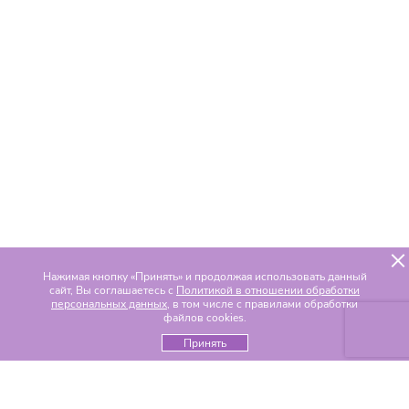
Нажимая кнопку «Принять» и продолжая использовать данный
сайт, Вы соглашаетесь с
Политикой в отношении обработки
персональных данных
, в том числе с правилами обработки
файлов cookies.
Принять
Популярные разделы