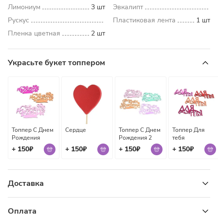
Лимониум
3 шт
Эвкалипт
Рускус
Пластиковая лента
1 шт
Пленка цветная
2 шт
Украсьте букет топпером
Топпер С Днем
Сердце
Топпер С Днем
Топпер Для
Рождения
Рождения 2
тебя
+ 150₽
+ 150₽
+ 150₽
+ 150₽
Доставка
Узнать стоимость доставки
Оплата