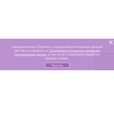
Нажимая кнопку «Принять» и продолжая использовать данный
сайт, Вы соглашаетесь с
Политикой в отношении обработки
персональных данных
, в том числе с правилами обработки
файлов cookies.
Принять
Популярные разделы
Цветы по составу
Альстромерии
Гвоздики
Гелиантусы
Герберы
Гиацинты
Гипсофилы