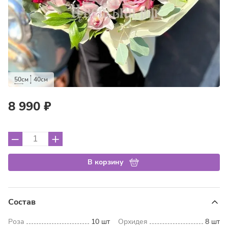
50см
40см
8 990 ₽
–
+
В корзину
Состав
Роза
10 шт
Орхидея
8 шт