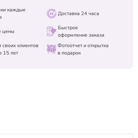
уть;
бли с помощью секатора или острого кухонного ножа.
вки каждые
нлайн, авторизуйтесь на сайте по номеру телефона, а в
Доставка 24 часа
того нужно поставить растения в воду, чтобы их поры не
я
рите оплату "Цветыш Pay" и укажите на платежной
ься;
пользовать бонусы для оплаты"
Быстрое
0
₽
е цены
2 дня меняйте воду в вазе и высыпайте в нее новый
ставки:
 магазине сообщите до оплаты, что хотите списать
оформление заказа
рмки. Если питательная смесь закончилась, не
жите кассиру QR-код в приложении
 своих клиентов
Фотоотчет и открытка
у полностью, а просто добавляйте в нее свежую;
 15 лет
в подарок
оскве (6:00-24:00 в пределах МКАД) - при сумме заказа
 несколько цветов в композиции начали увядать, их
платно
.
– это поможет увеличить срок жизни остальных
сква-Сити и территорию Сколково (из-за стоимости
олжны стоять на сквозняке или возле нагревательных
0 руб. (услуга оплачивается отдельно)
же возле них не рекомендуется держать фрукты.
тавки по Москве и области (за пределами МКАД) -
30 ₽/
боваться букетом! Положительные эмоции при взгляде
ют дольше поддерживать их жизнь. Пусть цветочный
авки в ночное время (24:00-6:00 в пределах МКАД) - от
но дольше напоминает о радостном событии.
ки составляет до 3-х часов. Возможность доставки в