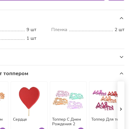
9 шт
Пленка
2 шт
1 шт
псофил «Белые хлопья» — это легкая и воздушная
т топпером
а привносит в любой момент нежность и изысканность.
лучателей гипсофила становится настоящим открытием,
ьше они даже не задумывались о ее существовании.
е цветочки, известные своей воздушной текстурой,
 невесомости, чистоты, превращая букет в настоящее
кусства.
ем
Сердце
Топпер С Днем
Топпер Для тебя
Рождения 2
ция идеально подойдет для самых разнообразных