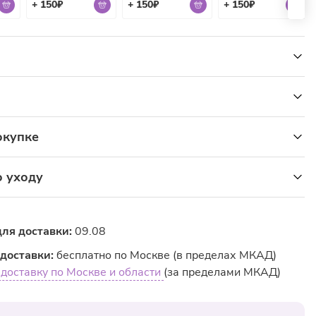
+ 150₽
+ 150₽
+ 150₽
а, день рождения, свидания. Также это хороший способ
тельность. Гипсофила будет прекрасным дополнением к
нным цветам или самостоятельным акцентом,
утонченность, свежесть чувств. Букет «Белые хлопья»
но. Получив впервые, многие просто влюбляются в такой
доставки
его красивым и по-настоящему трогательным.
Рассчитать
ртой онлайн или курьеру при получении: МИР, VISA
окупке
Mastercard Worldwide
ить бонусы?
 получении заказа курьеру
о уходу
ти банковской картой, наличными
розничном магазине сети используя приложение или на
стоял как можно дольше и радовал взгляд, следуйте
зовавшись по номеру телефона
мендациям по уходу:
нные платежные системы
для доставки:
09.08
 5% до 30% стоимости покупки бонусами на ваш
у чистую прохладную воду. Лучше, если она будет
ми способами оплаты через платежную систему
т
 доставки:
бесплатно по Москве (в пределах МКАД)
й или предварительно отстоянной;
ирования увеличивается от суммы покупок (+5% за
 доставку по Москве и области
(за пределами МКАД)
ду подкормку из пакетика и тщательно размешайте. В
0 рублей)
ся питательные вещества, которые помогут цветам
тить бонусы?