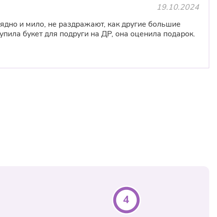
 заявки после 21:00 уточняйте у менеджера по
19.10.2024
5) 5-042-042
ядно и мило, не раздражают, как другие большие
упила букет для подруги на ДР, она оценила подарок.