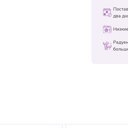
дольше не вян
Подрежьте сте
Поста
При покупке о
Сразу после э
два дн
корзине выбе
успели закрыт
странице "Ис
Низки
Через каждые 
Стоимость до
При покупке в
пакетик подко
бонусы. Пока
Радуем
выливайте вод
больше
Доставка по М
Если один или
от 2990 ₽
бес
нужно убрать 
растений;
Доставка в Мо
Растения не д
парковки) -
60
приборов, так
Стоимость дос
Не забывайте лю
км
.
на цветы помога
Стоимость дост
подарок как мож
800 ₽.
Интервал достав