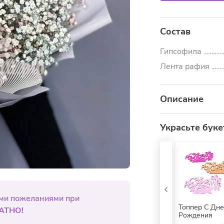
Состав
Гипсофила
Лента рафия
Описание
Букет из 9 ги
Украсьте буке
композиция. Он
Нередко для по
поскольку ран
Маленькие белы
дарят ощущение
ыми пожеланиями при
произведение ис
Топпер С Дн
АТНО!
Рождения
Такая компози