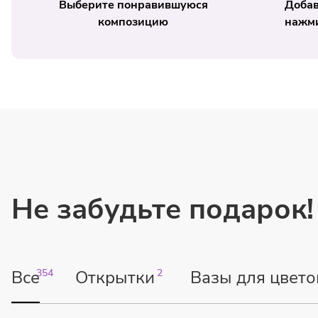
Выберите понравившуюся
Добав
композицию
нажми
Не забудьте подарок!
Все
354
Открытки
2
Вазы для цвето