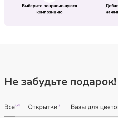
Выберите понравившуюся
Добав
композицию
нажми
Не забудьте подарок!
Все
354
Открытки
2
Вазы для цвето