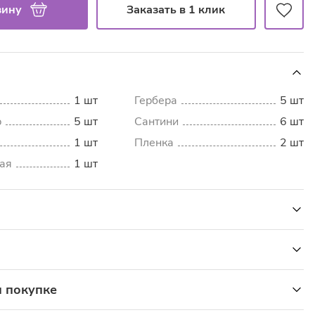
зину
Заказать в 1 клик
1 шт
Гербера
5 шт
р
5 шт
Сантини
6 шт
1 шт
Пленка
2 шт
ая
1 шт
ть доставки
Рассчитать
 картой онлайн или курьеру при получении: МИР, VISA
 покупке
al, Mastercard Worldwide