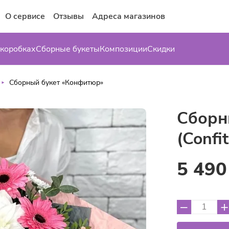
О сервисе
Отзывы
Адреса магазинов
 коробках
Сборные букеты
Композиции
Скидки
Сборный букет «Конфитюр»
Сборн
(Confi
5 490
–
+