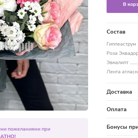
В кор
Состав
Гиппеаструм
Роза Эквадо
Эвкалипт
Лента атласн
Доставка
Узнать стоимос
Оплата
Банковской
Бонусы при
ыми пожеланиями при
Internation
АТНО!