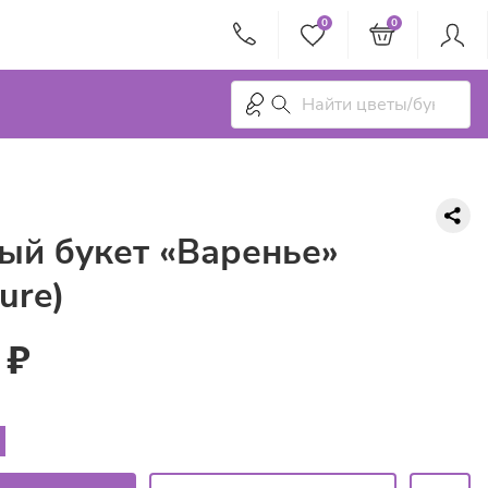
0
0
ый букет «Варенье»
ture)
 ₽